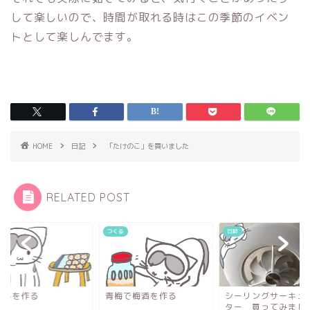
して楽しいので、時間が取れる時はこの季節のイベン
トとして楽しんでます。
HOME
日記
「たけのこ」を買いました
RELATED POST
る
つくる
日記
干しを作る
青梅で梅酒を作る
シーリングサーキュ
ター 買ってみまし